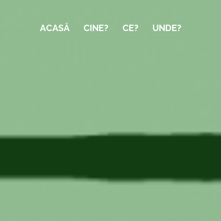
ACASĂ
CINE?
CE?
UNDE?