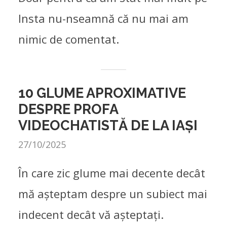
Insta nu-nseamnă că nu mai am
nimic de comentat.
10 GLUME APROXIMATIVE
DESPRE PROFA
PAINKILLER.RO
VIDEOCHATISTĂ DE LA IAȘI
Just like candy, only better
27/10/2025
În care zic glume mai decente decât
mă așteptam despre un subiect mai
indecent decât vă așteptați.