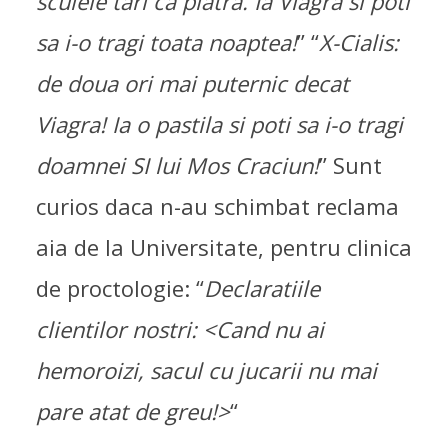
sculele tari ca piatra. Ia Viagra si poti
sa i-o tragi toata noaptea!
” “
X-Cialis:
de doua ori mai puternic decat
Viagra! Ia o pastila si poti sa i-o tragi
doamnei SI lui Mos Craciun!
” Sunt
curios daca n-au schimbat reclama
aia de la Universitate, pentru clinica
de proctologie: “
Declaratiile
clientilor nostri: <Cand nu ai
hemoroizi, sacul cu jucarii nu mai
pare atat de greu!>
“