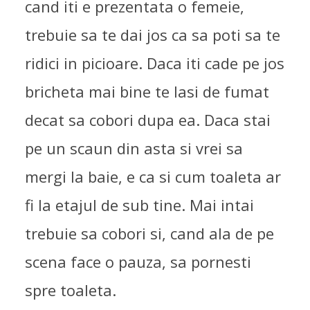
cand iti e prezentata o femeie,
trebuie sa te dai jos ca sa poti sa te
ridici in picioare. Daca iti cade pe jos
bricheta mai bine te lasi de fumat
decat sa cobori dupa ea. Daca stai
pe un scaun din asta si vrei sa
CADOUL PERFECT DE
mergi la baie, e ca si cum toaleta ar
CRACIUN!
fi la etajul de sub tine. Mai intai
DE PROFUNDIS
,
OAMENI IN JUR
,
trebuie sa cobori si, cand ala de pe
PUBLICITATI
scena face o pauza, sa pornesti
23/12/2009
spre toaleta.