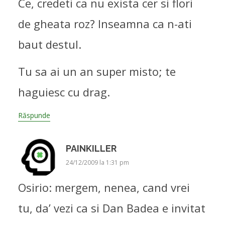
Ce, credeti ca nu exista cer si flori
de gheata roz? Inseamna ca n-ati
baut destul.
Tu sa ai un an super misto; te
haguiesc cu drag.
Răspunde
PAINKILLER
24/12/2009 la 1:31 pm
Osirio: mergem, nenea, cand vrei
tu, da’ vezi ca si Dan Badea e invitat