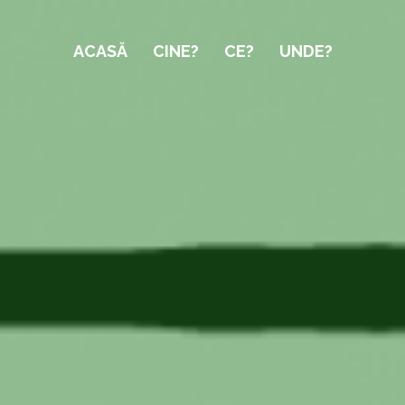
ACASĂ
CINE?
CE?
UNDE?