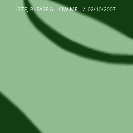
LISTE
,
PLEASE ALLOW ME...
02/10/2007