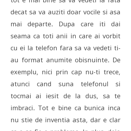
decat sa va auziti doar vocile si asa
mai departe. Dupa care iti dai
seama ca toti anii in care ai vorbit
cu ei la telefon fara sa va vedeti ti-
au format anumite obisnuinte. De
DE PROFUNDIS IX
exemplu, nici prin cap nu-ti trece,
DE PROFUNDIS
27/04/2007
atunci cand suna telefonul si
tocmai ai iesit de la dus, sa te
imbraci. Tot e bine ca bunica inca
nu stie de inventia asta, dar e clar