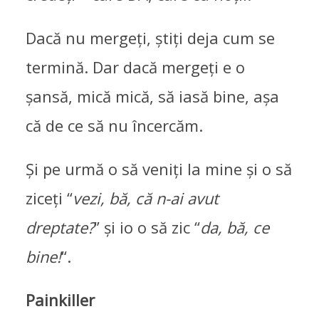
Dacă nu mergeți, știți deja cum se
termină. Dar dacă mergeți e o
șansă, mică mică, să iasă bine, așa
că de ce să nu încercăm.
Și pe urmă o să veniți la mine și o să
ziceți “
vezi, bă, că n-ai avut
dreptate?
” și io o să zic “
da, bă, ce
bine!
“.
Painkiller