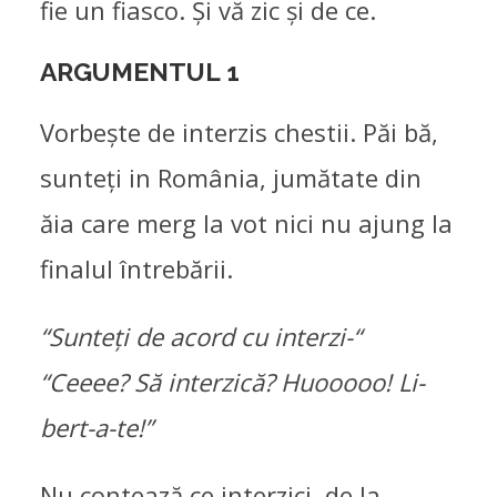
fie un fiasco. Și vă zic și de ce.
ARGUMENTUL 1
Vorbește de interzis chestii. Păi bă,
sunteți in România, jumătate din
ăia care merg la vot nici nu ajung la
finalul întrebării.
“Sunteți de acord cu interzi-“
“Ceeee? Să interzică? Huooooo! Li-
bert-a-te!”
Nu contează ce interzici, de la