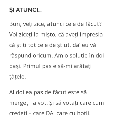
ȘI ATUNCI…
Bun, veți zice, atunci ce e de făcut?
Voi ziceți la mișto, că aveți impresia
că știți tot ce e de știut, da’ eu vă
răspund oricum. Am o soluție în doi
pași. Primul pas e să-mi arătați
țâțele.
Al doilea pas de făcut este să
mergeți la vot. Și să votați care cum
credeți – care DA, care cu hoții.