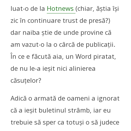
luat-o de la
Hotnews
(chiar, ăștia își
zic în continuare trust de presă?)
dar naiba știe de unde provine că
am vazut-o la o cârcă de publicații.
În ce e făcută aia, un Word piratat,
de nu le-a ieșit nici alinierea
căsuțelor?
DE CE REFERENDUMUL O
Adică o armată de oameni a ignorat
SĂ PICE ÎN CAP
că a ieșit buletinul strâmb, iar eu
ALTELE
,
LISTE
,
OAMENI IN JUR
,
trebuie să sper ca totuși o să judece
POLITICA