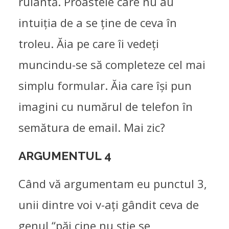
rulantă. Proastele care nu au
intuiția de a se ține de ceva în
troleu. Ăia pe care îi vedeți
muncindu-se să completeze cel mai
simplu formular. Ăia care își pun
imagini cu numărul de telefon în
semătura de email. Mai zic?
ARGUMENTUL 4
Când vă argumentam eu punctul 3,
unii dintre voi v-ați gândit ceva de
genul “păi cine nu știe se