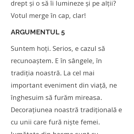
drept și o să îi lumineze și pe alții?
22/05/2019
Votul merge în cap, clar!
ARGUMENTUL 5
Suntem hoți. Serios, e cazul să
recunoaștem. E în sângele, în
tradiția noastră. La cel mai
important eveniment din viață, ne
înghesuim să furăm mireasa.
Decorațiunea noastră tradițională e
cu unii care fură niște femei.