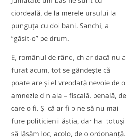
Jumătate din basme sunt cu
ciordeală, de la merele ursului la
punguța cu doi bani. Sanchi, a
“găsit-o” pe drum.
E, românul de rând, chiar dacă nu a
furat acum, tot se gândește că
poate are și el vreodată nevoie de o
amnezie din aia – fiscală, penală, de
care o fi. Și că ar fi bine să nu mai
fure politicienii ăștia, dar hai totuși
să lăsăm loc, acolo, de o ordonanță.