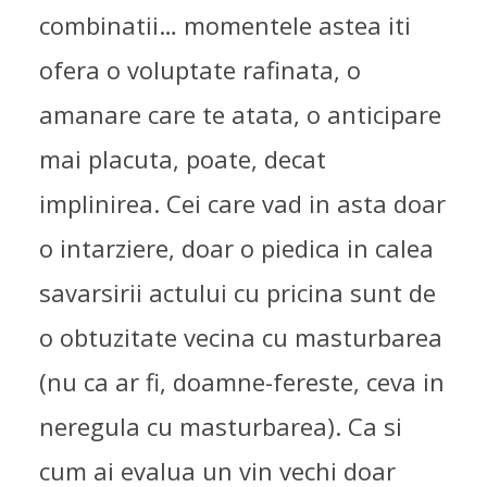
combinatii… momentele astea iti
ofera o voluptate rafinata, o
amanare care te atata, o anticipare
APEL DE-A DREPTUL
mai placuta, poate, decat
UMANITAR
implinirea. Cei care vad in asta doar
FEMEI
,
OAMENI IN JUR
15/10/2004
o intarziere, doar o piedica in calea
savarsirii actului cu pricina sunt de
o obtuzitate vecina cu masturbarea
(nu ca ar fi, doamne-fereste, ceva in
neregula cu masturbarea). Ca si
cum ai evalua un vin vechi doar