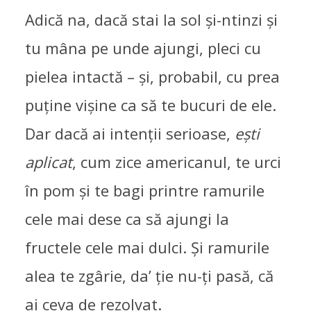
Adică na, dacă stai la sol și-ntinzi și
tu mâna pe unde ajungi, pleci cu
pielea intactă – și, probabil, cu prea
puține vișine ca să te bucuri de ele.
Dar dacă ai intenții serioase,
ești
aplicat
, cum zice americanul, te urci
în pom și te bagi printre ramurile
cele mai dese ca să ajungi la
fructele cele mai dulci. Și ramurile
alea te zgârie, da’ ție nu-ți pasă, că
ai ceva de rezolvat.