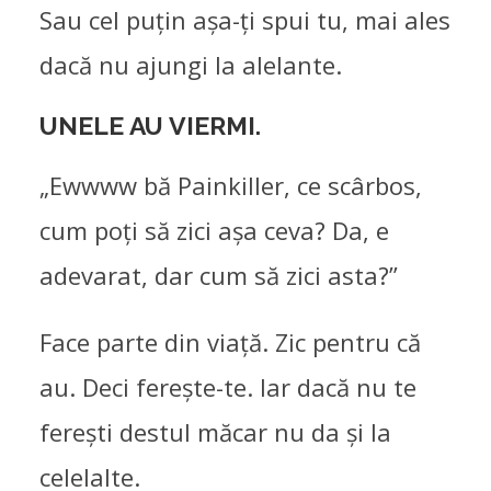
Sau cel puțin așa-ți spui tu, mai ales
dacă nu ajungi la alelante.
UNELE AU VIERMI.
„Ewwww bă Painkiller, ce scârbos,
cum poți să zici așa ceva? Da, e
VIȘINE FEMEILE
adevarat, dar cum să zici asta?”
DE PROFUNDIS
,
FEMEI
,
LISTE
Face parte din viață. Zic pentru că
23/06/2026
au. Deci ferește-te. Iar dacă nu te
ferești destul măcar nu da și la
celelalte.