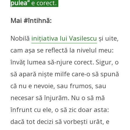
pulea”
e corect.
Mai #întihnă:
Nobilă
inițiativa lui Vasilescu
și uite,
cam așa se reflectă la nivelul meu:
învăț lumea să-njure corect. Sigur, o
să apară niște milfe care-o să spună
că nu e nevoie, sau frumos, sau
necesar să înjurăm. Nu o să mă
înfrunt cu ele, o să zic doar asta:
dacă tot decizi să vorbești urât, e