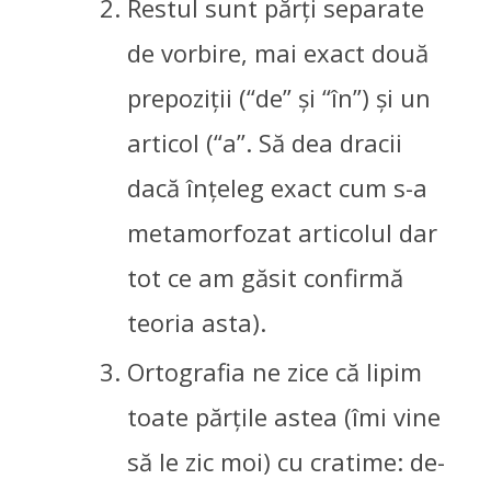
Restul sunt părți separate
de vorbire, mai exact două
prepoziții (“de” și “în”) și un
articol (“a”. Să dea dracii
dacă înțeleg exact cum s-a
metamorfozat articolul dar
tot ce am găsit confirmă
teoria asta).
ÎNJURAȚI, BĂ, CUM
Ortografia ne zice că lipim
TREBUIE!
toate părțile astea (îmi vine
OAMENI IN JUR
20/10/2025
să le zic moi) cu cratime: de-