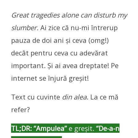
Great tragedies alone can disturb my
slumber.
Ai zice că nu-mi întrerup
pauza de doi ani și ceva (omg!)
decât pentru ceva cu adevărat
important. Și ai avea dreptate! Pe
internet se înjură greșit!
Text cu cuvinte
din alea
. La ce mă
refer?
TL;DR: “Ampulea”
e greșit.
“De-a-n