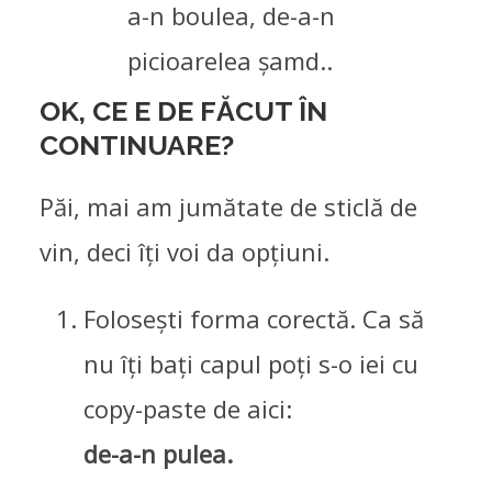
a-n boulea, de-a-n
picioarelea șamd..
OK, CE E DE FĂCUT ÎN
CONTINUARE?
Păi, mai am jumătate de sticlă de
vin, deci îți voi da opțiuni.
Folosești forma corectă. Ca să
nu îți bați capul poți s-o iei cu
copy-paste de aici:
de-a-n pulea.