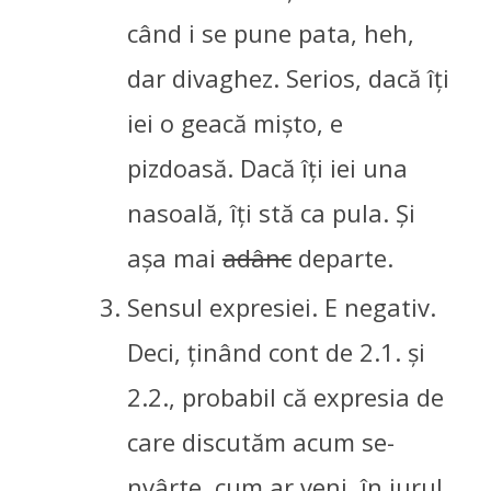
când i se pune pata, heh,
dar divaghez. Serios, dacă îți
iei o geacă mișto, e
pizdoasă. Dacă îți iei una
nasoală, îți stă ca pula. Și
așa mai
adânc
departe.
Sensul expresiei. E negativ.
Deci, ținând cont de 2.1. și
2.2., probabil că expresia de
care discutăm acum se-
nvârte, cum ar veni, în jurul