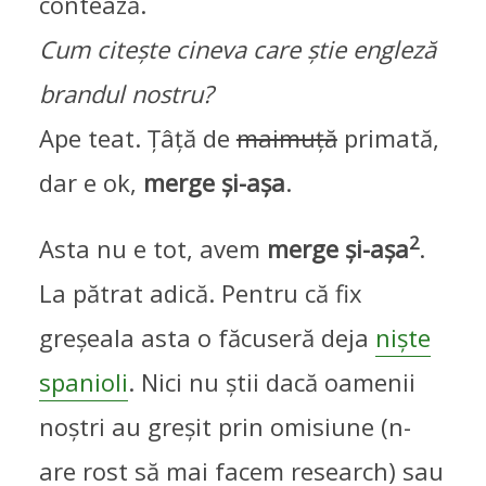
contează.
Cum citește cineva care știe engleză
brandul nostru?
Ape teat. Țâță de
maimuță
primată,
dar e ok,
merge și-așa
.
2
Asta nu e tot, avem
merge și-așa
.
La pătrat adică. Pentru că fix
greșeala asta o făcuseră deja
niște
spanioli
. Nici nu știi dacă oamenii
noștri au greșit prin omisiune (n-
are rost să mai facem research) sau