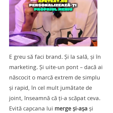
CRITICA RECLAMEI PURE:
MERGE ȘI-AȘA
E greu să faci brand. Și la sală, și în
marketing. Și uite-un pont – dacă ai
DE PROFUNDIS
,
PUBLICITATI
16/11/2025
născocit o marcă extrem de simplu
și rapid, în cel mult jumătate de
joint, înseamnă că ți-a scăpat ceva.
Evită capcana lui
merge și-așa
și