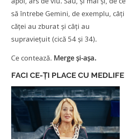
apoi, ars de viu. Sau, și mai și, de ce
să întrebe Gemini, de exemplu, câți
căței au zburat și câți au
supraviețuit (cică 54 și 34).
Ce contează.
Merge și-așa.
FACI CE-ȚI PLACE CU MEDLIFE