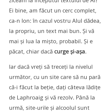
ziceam la începutul textului de AI?
Ei bine, am făcut un cerc complet,
ca-n Ion: în cazul vostru AIul dădea,
la propriu, un text mai bun. Și vă
mai și lua la mișto, probabil. Și e
păcat, chiar dacă
curge și-așa
.
Iar dacă vreți să treceți la nivelul
următor, cu un site care să nu pară
că-i făcut la beție, dați câteva lădițe
de Laphroaig și vă rezolv. Până la
urmă, site-urile și alcoolul sunt