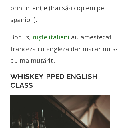
prin intenție (hai să-i copiem pe
spanioli).
Bonus,
niște italieni
au amestecat
franceza cu engleza dar măcar nu s-
au maimuțărit.
WHISKEY-PPED ENGLISH
CLASS