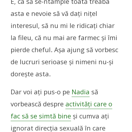
E, ca să se-ntâmple toată treaba
asta e nevoie să vă dați nițel
interesul, să nu mi le ridicați chiar
la fileu, că nu mai are farmec și îmi
pierde cheful. Așa ajung să vorbesc
de lucruri serioase și nimeni nu-și
dorește asta.
Dar voi ați pus-o pe
Nadia
să
vorbească despre
activități care o
fac să se simtă bine
și cumva ați
ignorat direcția sexuală în care