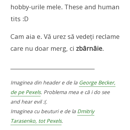
hobby-urile mele. These and human
tits :D
Cam aia e. Vă urez să vedeți reclame
care nu doar merg, ci
zbârnâie
.
_____________________________
Imaginea din header e de la
George Becker,
de pe Pexels
. Problema mea e că i do see
and hear evil :(.
Imaginea cu beuturi e de la
Dmitriy
Tarasenko, tot Pexels
.