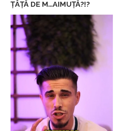
ȚÂȚĂ DE M…AIMUȚĂ?!?