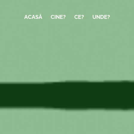
ACASĂ
CINE?
CE?
UNDE?