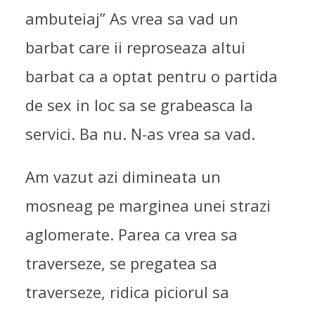
ambuteiaj” As vrea sa vad un
barbat care ii reproseaza altui
barbat ca a optat pentru o partida
de sex in loc sa se grabeasca la
servici. Ba nu. N-as vrea sa vad.
Am vazut azi dimineata un
mosneag pe marginea unei strazi
PAINKILLER A PLECAT…
aglomerate. Parea ca vrea sa
OAMENI IN JUR
,
PE DRUM
15/09/2004
traverseze, se pregatea sa
traverseze, ridica piciorul sa