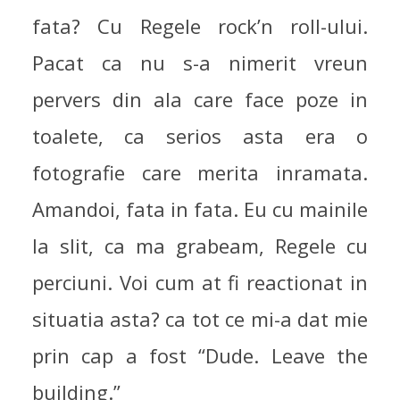
I DID GET BACK HOME
fata? Cu Regele rock’n roll-ului.
SOMEHOW
Pacat ca nu s-a nimerit vreun
PE DRUM
22/08/2007
pervers din ala care face poze in
toalete, ca serios asta era o
fotografie care merita inramata.
Amandoi, fata in fata. Eu cu mainile
la slit, ca ma grabeam, Regele cu
perciuni. Voi cum at fi reactionat in
situatia asta? ca tot ce mi-a dat mie
prin cap a fost “Dude. Leave the
building.”