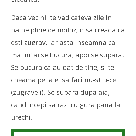
Daca vecinii te vad cateva zile in
haine pline de moloz, o sa creada ca
esti zugrav. Iar asta inseamna ca
mai intai se bucura, apoi se supara.
FAZA A II-A
Se bucura ca au dat de tine, si te
cheama pe la ei sa faci nu-stiu-ce
PLEASE ALLOW ME...
28/09/2004
(zugraveli). Se supara dupa aia,
cand incepi sa razi cu gura pana la
urechi.