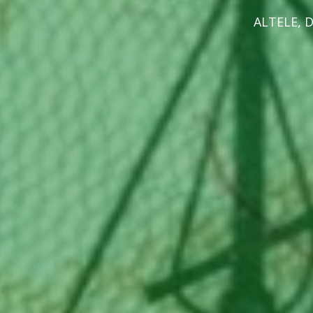
ALTELE
,
D