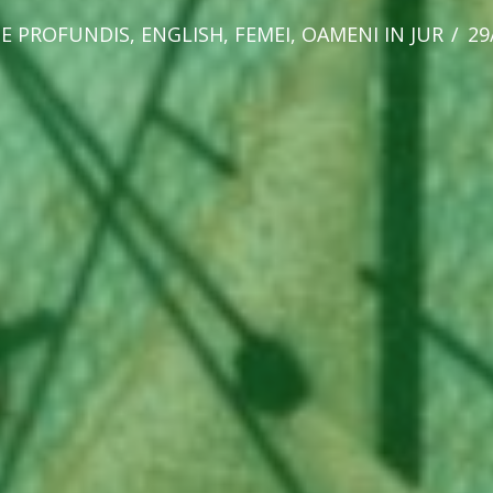
E PROFUNDIS
,
ENGLISH
,
FEMEI
,
OAMENI IN JUR
29