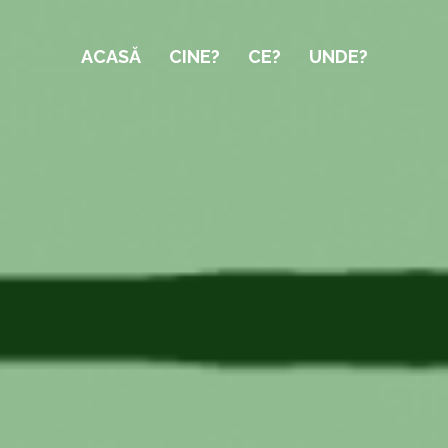
ACASĂ
CINE?
CE?
UNDE?